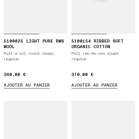
5100025 LIGHT PURE RWS
5100154 RIBBED SOFT
WOOL
ORGANIC COTTON
Pull à col roulé coupe
Pull ras-du-cou coupe
regular
regular
360,00 €
360,00 €
370,00 €
370,00 €
AJOUTER AU PANIER
AJOUTER AU PANIER