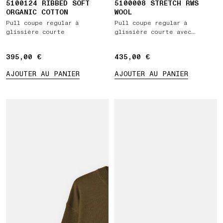
5100124 RIBBED SOFT
5100008 STRETCH RWS
ORGANIC COTTON
WOOL
Pull coupe regular à
Pull coupe regular à
glissière courte
glissière courte avec
manches raglan
395,00 €
395,00 €
435,00 €
435,00 €
AJOUTER AU PANIER
AJOUTER AU PANIER