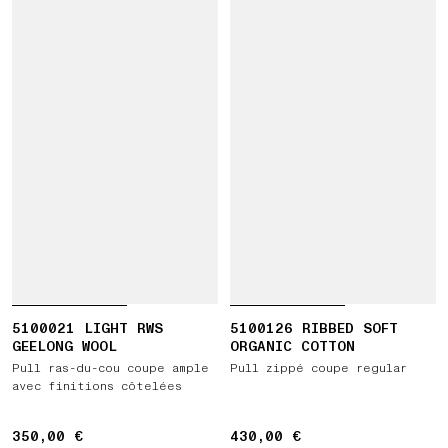
5100021 LIGHT RWS
5100126 RIBBED SOFT
GEELONG WOOL
ORGANIC COTTON
Pull ras-du-cou coupe ample
Pull zippé coupe regular
avec finitions côtelées
350,00 €
350,00 €
430,00 €
430,00 €