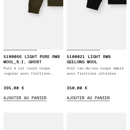
5100066 LIGHT PURE RWS
5100021 LIGHT RWS
WOOL_S.I. GHOST
GEELONG WOOL
Pull à col roulé coupe
Pull ras-du-cou coupe ample
regular avec finitions
avec finitions côtelées
côtelées
395,00 €
395,00 €
350,00 €
350,00 €
AJOUTER AU PANIER
AJOUTER AU PANIER