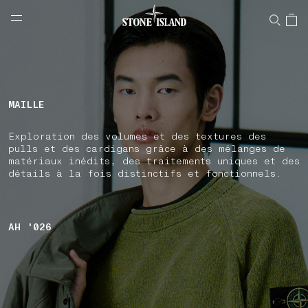
NAVIGATION.ARIA.GOTOMAINCONTENT
NAVIGATION.ARIA.
LABEL.SHOPPINGCOUNTRY
BELGIQUE
MAILLE
Exploration des volumes et des textures des
pulls et des cardigans grâce à des mélanges de
matériaux inédits, des traitements uniques et des
détails à la fois distinctifs et fonctionnels.
AH '026