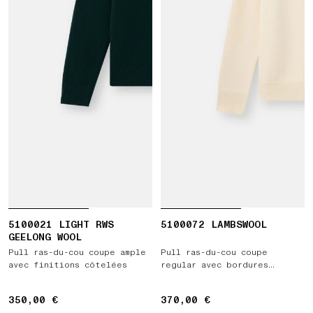
5100021 LIGHT RWS
5100072 LAMBSWOOL
GEELONG WOOL
Pull ras-du-cou coupe ample
Pull ras-du-cou coupe
avec finitions côtelées
regular avec bordures
côtelées
350,00 €
350,00 €
370,00 €
370,00 €