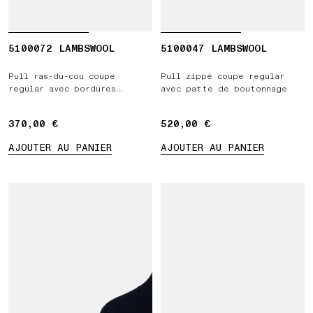
5100072 LAMBSWOOL
5100047 LAMBSWOOL
Pull ras-du-cou coupe
Pull zippé coupe regular
regular avec bordures
avec patte de boutonnage
côtelées
370,00 €
370,00 €
520,00 €
520,00 €
AJOUTER AU PANIER
AJOUTER AU PANIER