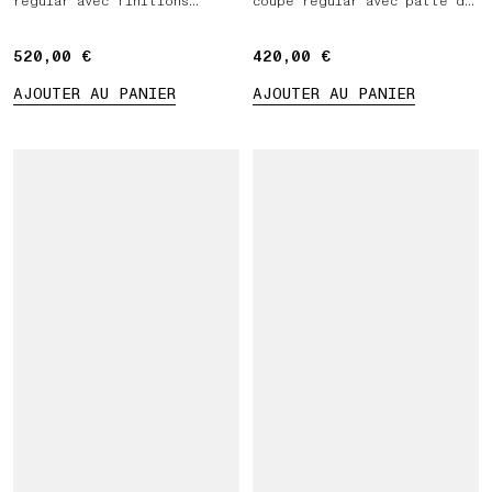
regular avec finitions
coupe regular avec patte de
côtelées
boutonnage
520,00 €
520,00 €
420,00 €
420,00 €
AJOUTER AU PANIER
AJOUTER AU PANIER