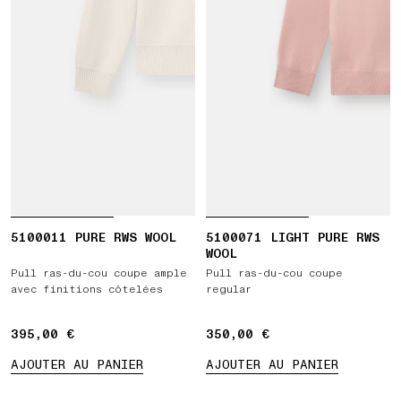
5100011 PURE RWS WOOL
5100071 LIGHT PURE RWS
WOOL
Pull ras-du-cou coupe ample
Pull ras-du-cou coupe
avec finitions côtelées
regular
395,00 €
395,00 €
350,00 €
350,00 €
AJOUTER AU PANIER
AJOUTER AU PANIER