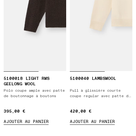
5100018 LIGHT RWS
5100040 LAMBSWOOL
GEELONG WOOL
Polo coupe ample avec patte
Pull à glissière courte
de boutonnage à boutons
coupe regular avec patte de
boutonnage
395,00 €
395,00 €
420,00 €
420,00 €
AJOUTER AU PANIER
AJOUTER AU PANIER