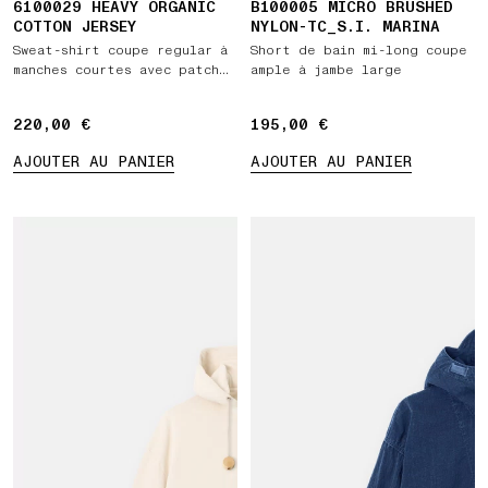
6100029 HEAVY ORGANIC
B100005 MICRO BRUSHED
COTTON JERSEY
NYLON-TC_S.I. MARINA
Sweat-shirt coupe regular à
Short de bain mi-long coupe
manches courtes avec patch
ample à jambe large
Compass
220,00 €
220,00 €
195,00 €
195,00 €
AJOUTER AU PANIER
AJOUTER AU PANIER