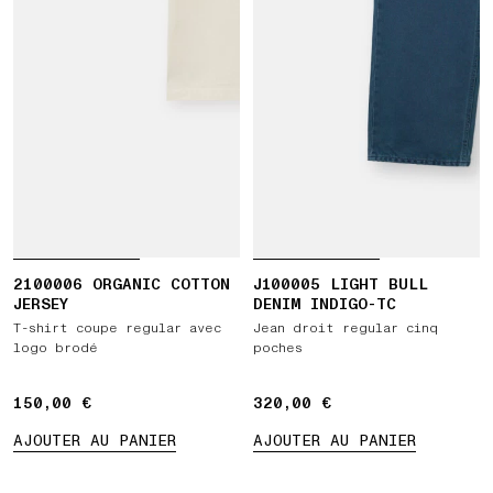
2100006 ORGANIC COTTON
J100005 LIGHT BULL
JERSEY
DENIM INDIGO-TC
T-shirt coupe regular avec
Jean droit regular cinq
logo brodé
poches
150,00 €
150,00 €
320,00 €
320,00 €
AJOUTER AU PANIER
AJOUTER AU PANIER