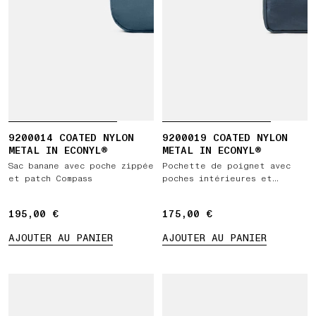
9200014 COATED NYLON
9200019 COATED NYLON
METAL IN ECONYL®
METAL IN ECONYL®
Sac banane avec poche zippée
Pochette de poignet avec
et patch Compass
poches intérieures et
fermeture zippée
195,00 €
195,00 €
175,00 €
175,00 €
AJOUTER AU PANIER
AJOUTER AU PANIER