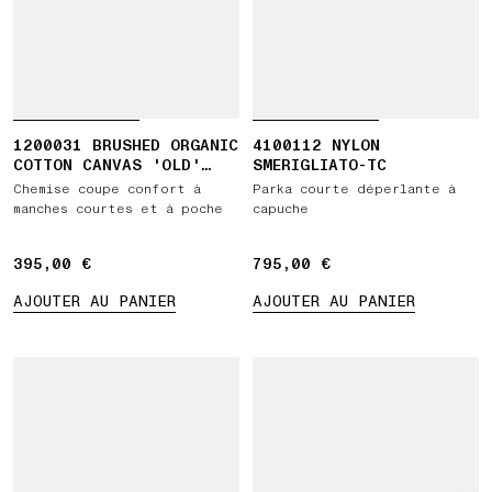
1200031 BRUSHED ORGANIC
4100112 NYLON
COTTON CANVAS 'OLD'
SMERIGLIATO-TC
EFFECT
Chemise coupe confort à
Parka courte déperlante à
manches courtes et à poche
capuche
395,00 €
395,00 €
795,00 €
795,00 €
AJOUTER AU PANIER
AJOUTER AU PANIER