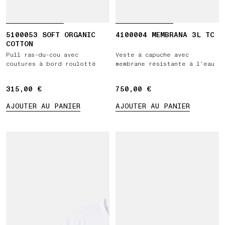
5100053 SOFT ORGANIC
4100004 MEMBRANA 3L TC
COTTON
Pull ras-du-cou avec
Veste à capuche avec
coutures à bord roulotté
membrane résistante à l’eau
315,00 €
315,00 €
750,00 €
750,00 €
AJOUTER AU PANIER
AJOUTER AU PANIER