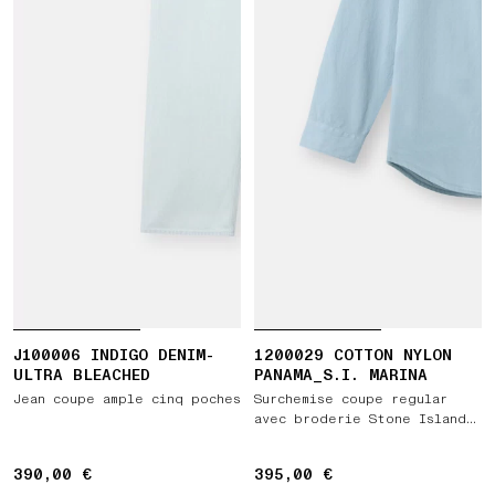
J100006 INDIGO DENIM-
1200029 COTTON NYLON
ULTRA BLEACHED
PANAMA_S.I. MARINA
Jean coupe ample cinq poches
Surchemise coupe regular
avec broderie Stone Island
Marina
390,00 €
390,00 €
395,00 €
395,00 €