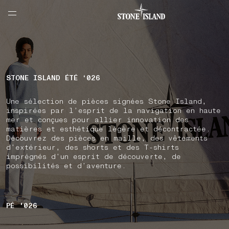
NAVIGATION.ARIA.GOTOMAINCONTENT
NAVIGATION.ARIA.
LABEL.SHOPPINGCOUNTRY
BELGIQUE
STONE ISLAND ÉTÉ ‘026
Une sélection de pièces signées Stone Island,
inspirées par l’esprit de la navigation en haute
mer et conçues pour allier innovation des
matières et esthétique légère et décontractée.
Découvrez des pièces en maille, des vêtements
d’extérieur, des shorts et des T-shirts
imprégnés d’un esprit de découverte, de
possibilités et d’aventure.
PÉ '026