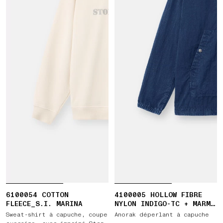
6100054 COTTON
4100005 HOLLOW FIBRE
FLEECE_S.I. MARINA
NYLON INDIGO-TC + MARMO
CORROSION
Sweat-shirt à capuche, coupe
Anorak déperlant à capuche