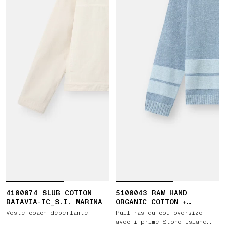
4100074 SLUB COTTON
5100043 RAW HAND
BATAVIA-TC_S.I. MARINA
ORGANIC COTTON +
LINEN_S.I. MARINA
Veste coach déperlante
Pull ras-du-cou oversize
avec imprimé Stone Island