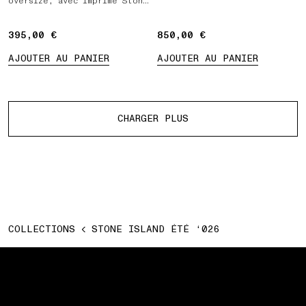
oversize, avec imprimé Stone
Island Marina
395,00 €
395,00 €
850,00 €
850,00 €
AJOUTER AU PANIER
AJOUTER AU PANIER
Plus de produits
CHARGER PLUS
COLLECTIONS
STONE ISLAND ÉTÉ ‘026