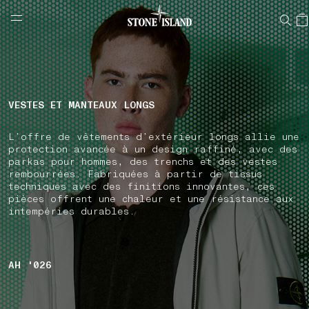
NAVIGATION.ARIA.GOTOMAINCONTENT
NAVIGATION.ARIA.
LABEL.SHOPPINGCOUNTRY
BELGIQUE
VESTES ET MANTEAUX LONGS
L’offre de vêtements d’extérieur longs allie une
protection avancée à un design raffiné, avec des
parkas pour hommes, des trenchs et des vestes
rembourrées. Fabriquées à partir de tissus
techniques avec des finitions innovantes, ces
pièces offrent une chaleur et une résistance aux
intempéries durables.
AH '026