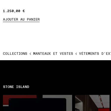
1.250,00 €
1.250,00 €
AJOUTER AU PANIER
COLLECTIONS
MANTEAUX ET VESTES
VÊTEMENTS D’EX
STONE ISLAND