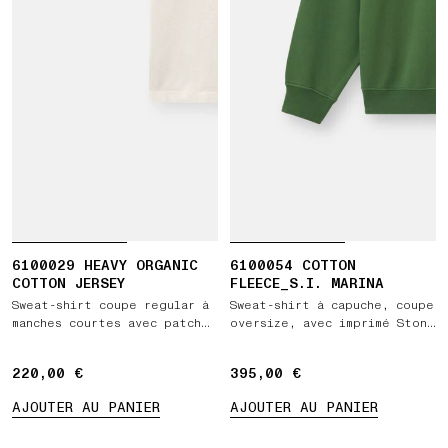
6100029 HEAVY ORGANIC
6100054 COTTON
COTTON JERSEY
FLEECE_S.I. MARINA
Sweat-shirt coupe regular à
Sweat-shirt à capuche, coupe
manches courtes avec patch
oversize, avec imprimé Stone
Compass
Island Marina
220,00 €
220,00 €
395,00 €
395,00 €
AJOUTER AU PANIER
AJOUTER AU PANIER