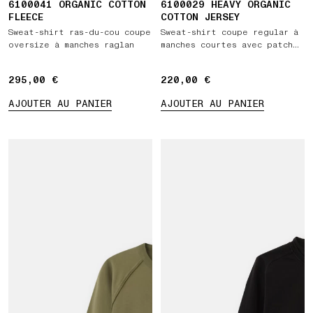
6100041 ORGANIC COTTON
6100029 HEAVY ORGANIC
FLEECE
COTTON JERSEY
Sweat-shirt ras-du-cou coupe
Sweat-shirt coupe regular à
oversize à manches raglan
manches courtes avec patch
Compass
295,00 €
295,00 €
220,00 €
220,00 €
AJOUTER AU PANIER
AJOUTER AU PANIER