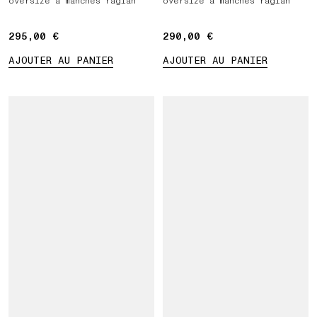
oversize à manches raglan
oversize à manches raglan
295,00 €
295,00 €
290,00 €
290,00 €
AJOUTER AU PANIER
AJOUTER AU PANIER