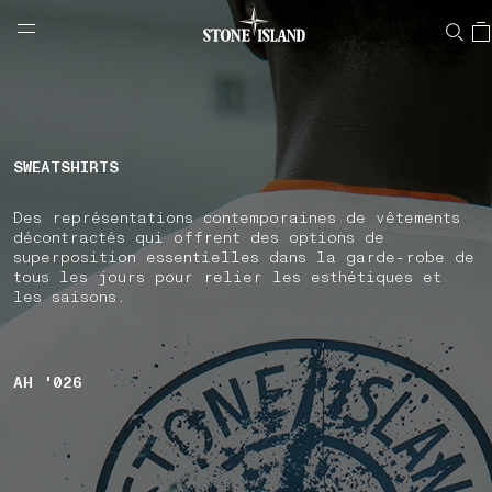
NAVIGATION.ARIA.GOTOMAINCONTENT
NAVIGATION.ARIA.
LABEL.SHOPPINGCOUNTRY
BELGIQUE
SWEATSHIRTS
Des représentations contemporaines de vêtements
décontractés qui offrent des options de
superposition essentielles dans la garde-robe de
tous les jours pour relier les esthétiques et
les saisons.
AH '026