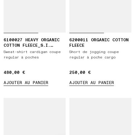
6100027 HEAVY ORGANIC
6200011 ORGANIC COTTON
COTTON FLEECE_S.I.
FLEECE
GHOST
Sweat-shirt cardigan coupe
Short de jogging coupe
regular à poches
regular à poche cargo
480,00 €
480,00 €
250,00 €
250,00 €
AJOUTER AU PANIER
AJOUTER AU PANIER