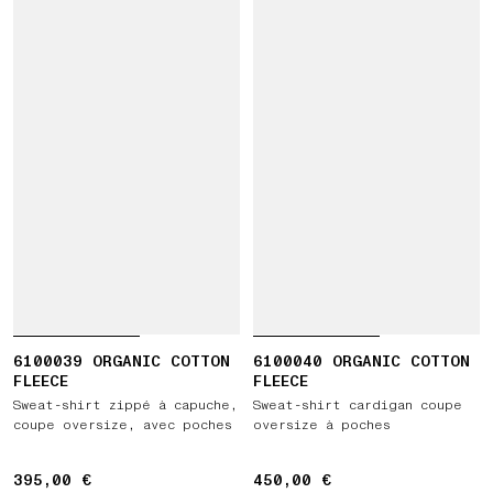
6100039 ORGANIC COTTON
6100040 ORGANIC COTTON
FLEECE
FLEECE
Sweat-shirt zippé à capuche,
Sweat-shirt cardigan coupe
coupe oversize, avec poches
oversize à poches
395,00 €
395,00 €
450,00 €
450,00 €