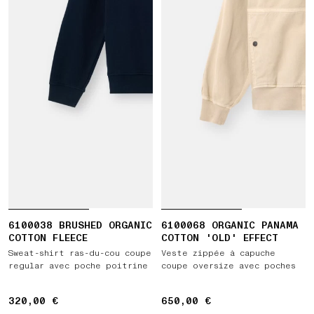
6100038 BRUSHED ORGANIC
6100068 ORGANIC PANAMA
COTTON FLEECE
COTTON 'OLD' EFFECT
Sweat-shirt ras-du-cou coupe
Veste zippée à capuche
regular avec poche poitrine
coupe oversize avec poches
320,00 €
320,00 €
650,00 €
650,00 €