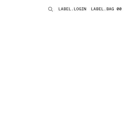
LABEL.LOGIN
LABEL.BAG 00
LABEL.ITEMS