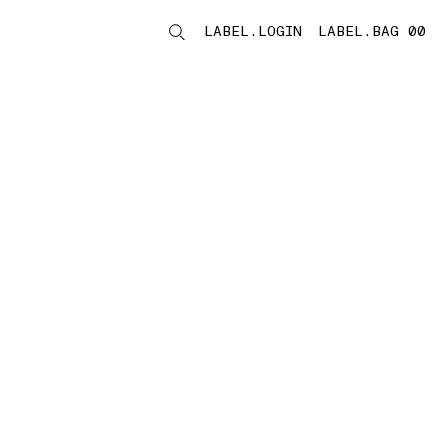
LABEL.LOGIN
LABEL.BAG 00
LABEL.ITEMS