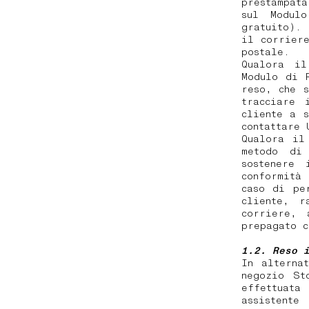
prestampat
sul Modul
gratuito).
il corrier
postale.
Qualora il
Modulo di 
reso, che 
tracciare 
cliente a 
contattare
Qualora il
metodo di
sostenere 
conformità
caso di pe
cliente, r
corriere, 
prepagato c
1.2. Reso 
In alterna
negozio St
effettuata
assistente