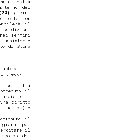
nuta nella
interno del
(20)
giorni
cliente non
ompilerà il
 condizioni
nei Termini
’assistente
te di Stone
e abbia
di check-
i cui alla
ottenuto il
lasciato il
avrà diritto
a incluse) e
ottenuto il
 giorni per
sercitare il
imborso del