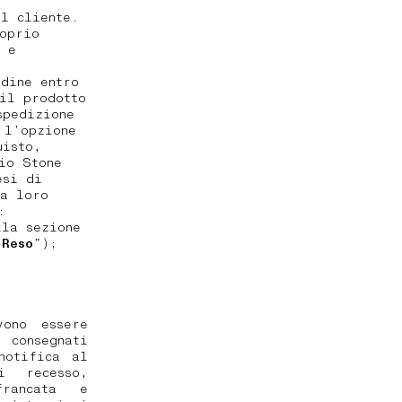
l cliente.
oprio
o e
dine entro
il prodotto
spedizione
 l’opzione
uisto,
io Stone
esi di
la loro
tà:
lla sezione
 Reso
”);
vono essere
 consegnati
notifica al
i recesso,
francata e