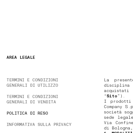
NAVIGATION.ARIA.GOTOMAINCONTENT
NAVIGATION.ARIA
AREA LEGALE
TERMINI E CONDIZIONI
La presen
GENERALI DI UTILIZZO
disciplin
acquista
“
Sito
”).
TERMINI E CONDIZIONI
I prodotti
GENERALI DI VENDITA
Company S.p
società sog
POLITICA DI RESO
sede legal
Via Confin
INFORMATIVA SULLA PRIVACY
di Bologna