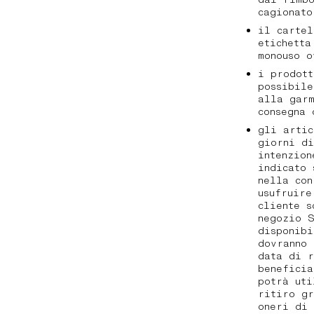
cagionat
il cartel
etichetta
monouso 
i prodott
possibile
alla garm
consegna
gli artic
giorni di
intenzion
indicato 
nella con
usufruire
cliente s
negozio S
disponibi
dovranno 
data di r
beneficia
potrà uti
ritiro gr
oneri di