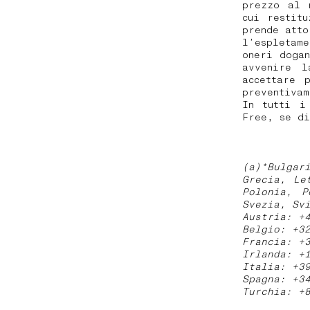
prezzo al 
cui restit
prende atto
l’espletam
oneri doga
avvenire l
accettare 
preventiva
In tutti i
Free, se di
(a)*Bulgar
Grecia, Le
Polonia, P
Svezia, Sv
Austria: +
Belgio: +3
Francia: +
Irlanda: +
Italia: +3
Spagna: +3
Turchia: +