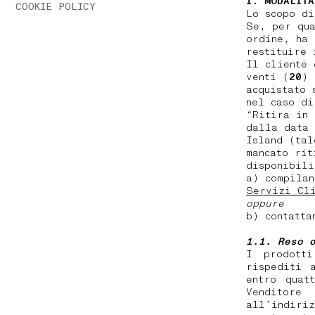
1. MODALITÀ
COOKIE POLICY
Lo scopo di
Se, per qua
ordine, ha 
restituire
Il cliente 
venti (
20
) 
acquistato 
nel caso di
“Ritira in 
dalla data 
Island (tal
mancato rit
disponibil
a) compilan
Servizi Cli
oppure
b) contatta
1.1. Reso 
I prodotti
rispediti 
entro quat
Venditore
all’indir