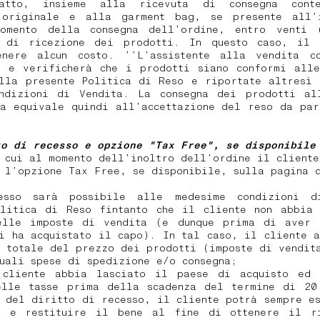
tatto, insieme alla ricevuta di consegna conte
 originale e alla garment bag, se presente all’
omento della consegna dell’ordine, entro venti
 di ricezione dei prodotti. In questo caso, il 
enere alcun costo. ’’L’assistente alla vendita c
o e verificherà che i prodotti siano conformi alle
ella presente Politica di Reso e riportate altresì 
ndizioni di Vendita. La consegna dei prodotti all
ta equivale quindi all’accettazione del reso da par
to di recesso e opzione "Tax Free", se disponibile
 cui al momento dell’inoltro dell’ordine il client
 l’opzione Tax Free, se disponibile, sulla pagina 
esso sarà possibile alle medesime condizioni d
olitica di Reso fintanto che il cliente non abbia 
elle imposte di vendita (e dunque prima di aver 
i ha acquistato il capo). In tal caso, il cliente 
 totale del prezzo dei prodotti (imposte di vendit
tuali spese di spedizione e/o consegna;
cliente abbia lasciato il paese di acquisto ed 
elle tasse prima della scadenza del termine di 20
 del diritto di recesso, il cliente potrà sempre e
o e restituire il bene al fine di ottenere il r