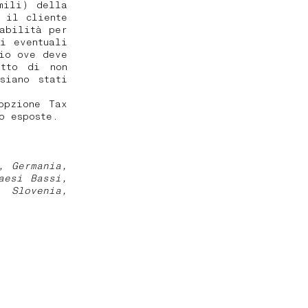
mili) della
 il cliente
sabilità per
i eventuali
io ove deve
itto di non
siano stati
opzione Tax
to esposte.
, Germania,
aesi Bassi,
, Slovenia,