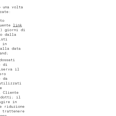
o una volta
icate:
to
guente
link
) giorni di
(o dalla
isti
 in
alla data
land;
dossati
e di
iserva il
ero
e da
utilizzati
e
l Cliente
odotti; il
agire in
e riduzione
 trattenere
nno