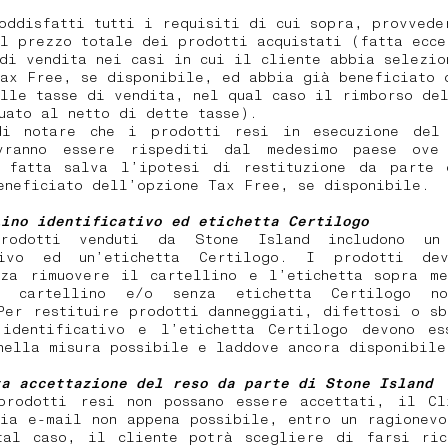
oddisfatti tutti i requisiti di cui sopra, provvede
l prezzo totale dei prodotti acquistati (fatta ecce
di vendita nei casi in cui il cliente abbia selezio
ax Free, se disponibile, ed abbia già beneficiato 
lle tasse di vendita, nel qual caso il rimborso de
tuato al netto di dette tasse).
i notare che i prodotti resi in esecuzione del
vranno essere rispediti dal medesimo paese ove
, fatta salva l’ipotesi di restituzione da parte 
eneficiato dell’opzione Tax Free, se disponibile.
lino identificativo ed etichetta Certilogo
rodotti venduti da Stone Island includono un 
tivo ed un’etichetta Certilogo. I prodotti de
nza rimuovere il cartellino e l’etichetta sopra me
a cartellino e/o senza etichetta Certilogo no
Per restituire prodotti danneggiati, difettosi o s
 identificativo e l’etichetta Certilogo devono es
nella misura possibile e laddove ancora disponibile
ta accettazione del reso da parte di Stone Island
prodotti resi non possano essere accettati, il Cl
via e-mail non appena possibile, entro un ragionevo
tal caso, il cliente potrà scegliere di farsi ric