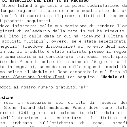
 DI ESERCIZIO DEL DIRITTO DI RECESSO
 Stone Island è garantire la piena soddisfazione de
lunque ragione, il cliente non è soddisfatto del pr
facoltà di esercitare il proprio diritto di recess
 i prodotti acquistati.
deve informarci della sua decisione di rendere l’or
giorni di calendario dalla data in cui ha ricevuto 
sul Sito (o dalla data in cui ha ricevuto l’ultima 
 acquisti multipli), ovvero, se è stata selezionata
negozio” (laddove disponibile) al momento dell’acq
in cui il prodotto è stato ritirato presso il negoz
e comunicazione si considererà trasmessa, nell’ipot
iro dei Prodotti entro il termine di 15 giorni dal
ità in negozio), secondo una delle seguenti modali
do online il Modulo di Reso disponibile sul Sito a
enti /Gestione Ordini/Resi
(di seguito, “
Modulo di
ndoci al nostro numero gratuito.
(a)*
online
 resi in esecuzione del diritto di recesso de
a Stone Island dal medesimo Paese dove sono stati
tordici (
14
) giorni di calendario dalla data di 
 dell’intenzione di esercitare il diritto d
izzo indicato sull’etichetta di reso, preaf