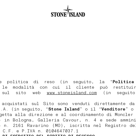
.GOTOFOOTER
te politica di reso (in seguito, la “
Politic
a le modalità con cui il cliente può restituir
ti sul sito web
www.stoneisland.com
(in seguito
 acquistati sul Sito sono venduti direttamente da
.A. (in seguito, “
Stone Island
” o il “
Venditore
” o
getta alla direzione e al coordinamento di Moncler
e in Bologna, Galleria Cavour, n. 4 e sede ammini
e n. 2161 Ravarino (MO), iscritta nel Registro de
, C.F. e P.IVA n. 0104647037.1