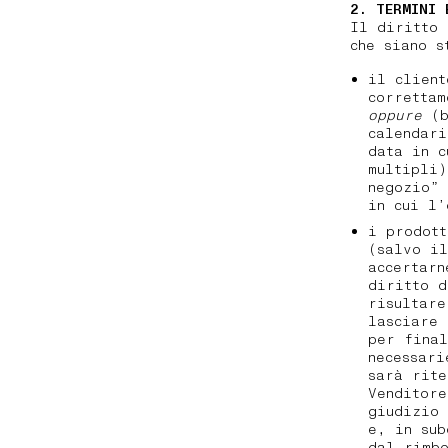
2. TERMINI 
Il diritto 
che siano s
il client
corretta
oppure
(b
calendari
data in c
multipli)
negozio” 
in cui l
i prodott
(salvo il
accertarn
diritto d
risultare
lasciare 
per final
necessari
sarà rite
Venditore
giudizio 
e, in sub
dal rimbo