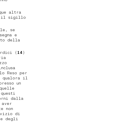
que altra
 il sigillo
ale, se
segna e
nto della
rdici (
14
)
ria
zzo
inclusa
lo Reso per
, qualora il
presso un
quelle
 questi
orni dalla
 aver
te non
rvizio di
 e degli