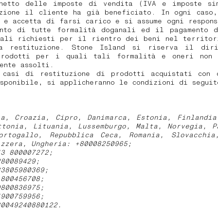
netto delle imposte di vendita (IVA e imposte si
uzione il cliente ha già beneficiato. In ogni caso,
 e accetta di farsi carico e si assume ogni respon
ento di tutte formalità doganali ed il pagamento d
nali richiesti per il rientro dei beni nel territor
a restituzione. Stone Island si riserva il dir
prodotti per i quali tali formalità e oneri non 
mente assolti.
 casi di restituzione di prodotti acquistati con 
sponibile, si applicheranno le condizioni di segui
ia, Croazia, Cipro, Danimarca, Estonia, Finlandia
ttonia, Lituania, Lussemburgo, Malta, Norvegia, P
ortogallo, Repubblica Ceca, Romania, Slovacchia
izzera, Ungheria: +80008250965;
43 800007272;
280089429;
33805980369;
1800456708;
9800836975;
4900759956;
80049240880122.