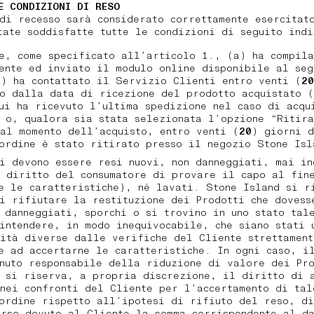
E CONDIZIONI DI RESO
di recesso sarà considerato correttamente esercitat
tate soddisfatte tutte le condizioni di seguito ind
e, come specificato all’articolo 1., (a) ha compila
mente ed inviato il modulo online disponibile al se
) ha contattato il Servizio Clienti entro venti (
20
o dalla data di ricezione del prodotto acquistato 
ui ha ricevuto l’ultima spedizione nel caso di acqu
 o, qualora sia stata selezionata l’opzione “Ritira
al momento dell’acquisto, entro venti (
20
) giorni d
’ordine è stato ritirato presso il negozio Stone Is
i devono essere resi nuovi, non danneggiati, mai in
 diritto del consumatore di provare il capo al fin
e le caratteristiche), né lavati. Stone Island si r
i rifiutare la restituzione dei Prodotti che dovess
 danneggiati, sporchi o si trovino in uno stato tal
intendere, in modo inequivocabile, che siano stati 
ità diverse dalle verifiche del Cliente strettament
e ad accertarne le caratteristiche. In ogni caso, i
nuto responsabile della riduzione di valore dei Pr
 si riserva, a propria discrezione, il diritto di 
nei confronti del Cliente per l’accertamento di tal
ordine rispetto all’ipotesi di rifiuto del reso, di
rso dovuto al Cliente la somma corrispondente al da