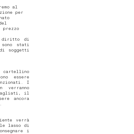
remo al
zione per
nato
del
l prezzo
 diritto di
 sono stati
di soggetti
cartellino
vono essere
nzionati. I
n verranno
bagliati, il
sere ancora
.
iente verrà
le lasso di
onsegnare i