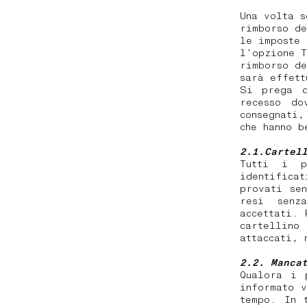
Una volta s
rimborso de
le imposte 
l’opzione T
rimborso de
sarà effet
Si prega d
recesso do
consegnati
che hanno b
2.1.Cartel
Tutti i p
identifica
provati se
resi senz
accettati. 
cartellino
attaccati, 
2.2. Manca
Qualora i 
informato 
tempo. In 