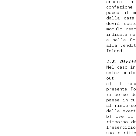
ancora in
confezione
pacco al m
dalla data
dovrà sost
modulo res
indicate n
e nelle Co
alla vendi
Island.
1.3. Dirit
Nel caso in
selezionato
out:
a) il rec
presente P
rimborso d
paese in cu
al rimborso
delle even
b) ove il 
rimborso d
l’esercizio
suo diritt