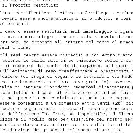
o al Prodotto restituito;
lino identificativo, l’etichetta Certilogo e qualun
 devono essere ancora attaccati ai prodotti, e così
ove presente;
i devono essere restituiti nell’imballaggio origin
 e ove ancora integro, insieme alla ricevuta di con
ent bag, se presente all’interno del pacco al mome
 dell’ordine;
oli resi devono essere rispediti a Noi entro quatto
 calendario dalla data di comunicazione della prop
e di recedere dal contratto di acquisto, all’indiri
sull’etichetta di reso preaffrancata e prestampata 
fezione (si prega di seguire le istruzioni sul Modu
 nel nostro servizio di prelievo gratuito), ovvero
celga di rendere i prodotti recandosi direttamente 
tone Island indicata sul Sito Stone Island.com tra 
li nel paese in cui è stata effettuata la consegna,
essere consegnati a un commesso entro venti (
20
) gi
icezione degli stessi. In caso di restituzione dopo
to dell’opzione Tax Free, se disponibile, il Clien
lizzare il Modulo Reso per usufruire del nostro se
atuito e dunque dovrà farsi carico delle formalità
 restituzione dei prodotti nel paese di acquisto.