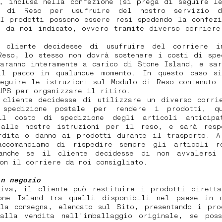
a, inclusa nella confezione (si prega di seguire le
o di Reso per usufruire del nostro servizio d
 I prodotti possono essere resi spedendo la confezi
e da noi indicato, ovvero tramite diverso corriere
 cliente decidesse di usufruire del corriere i
Reso, lo stesso non dovrà sostenere i costi di spe
saranno interamente a carico di Stone Island, e sar
il pacco in qualunque momento. In questo caso s
seguire le istruzioni sul Modulo di Reso contenuto 
 UPS per organizzare il ritiro.
 cliente decidesse di utilizzare un diverso corri
 spedizione postale per rendere i prodotti, qu
il costo di spedizione degli articoli anticipa
 alle nostre istruzioni per il reso, e sarà resp
rdita o danno ai prodotti durante il trasporto. A
accomandiamo di rispedire sempre gli articoli r
anche se il cliente decidesse di non avvalersi
on il corriere da noi consigliato.
in negozio
tiva, il cliente può restituire i prodotti diretta
one Island tra quelli disponibili nel paese in 
 la consegna, elencato sul Sito, presentando i pro
 alla vendita nell’imballaggio originale, se pos