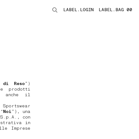
LABEL.LOGIN
LABEL.BAG 00
LABEL.ITEMS
a di Reso
”)
e prodotti
 anche il
 Sportswear
 “
Noi
”), una
 S.p.A., con
strativa in
lle Imprese