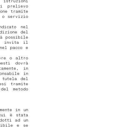
 istruzioni
i prelievo
one tramite
 o servizio
ndicato nel
dizione del
à possibile
i invita il
nel pacco e
ere o altro
esti dovrà
tamente, in
onsabile in
 tutela del
esi tramite
 del metodo
mente in un
cui è stata
dotti ad un
sibile e se