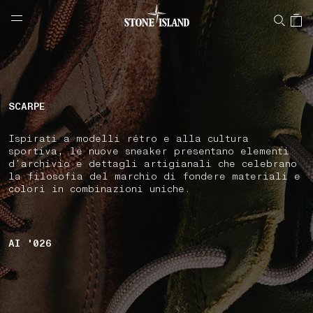
NAVIGATION.ARIA.GOTOMAINCONTENT
NAVIGATION.ARIA.
LABEL.SHOPPINGCOUNTRY
SVIZZERA
SCARPE
Ispirati a modelli rétro e alla cultura
sportiva, le nuove sneaker presentano elementi
d’archivio e dettagli artigianali che celebrano
la filosofia del marchio di fondere materiali e
colori in combinazioni uniche.
AI '026