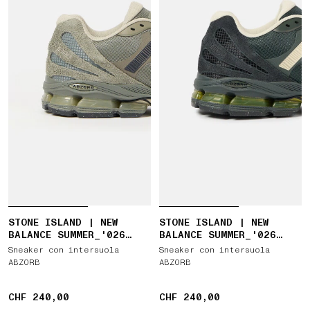
STONE ISLAND | NEW
STONE ISLAND | NEW
BALANCE SUMMER_'026
BALANCE SUMMER_'026
CAPSULE ABZORB 1890
CAPSULE ABZORB 1890
Sneaker con intersuola
Sneaker con intersuola
ABZORB
ABZORB
CHF 240,00
CHF 240,00
CHF 240,00
CHF 240,00