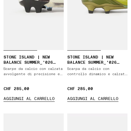
STONE ISLAND | NEW
STONE ISLAND | NEW
BALANCE SUMMER_'026
BALANCE SUMMER_'026
CAPSULE FURON ELITE FG
CAPSULE TEKELA ELITE
Scarpe da calcio con calzata
Scarpa da calcio con
V9
LOW FG V5
avvolgente di precisione e
controllo dinamico e calzata
grafica termoreattiva
aderente
CHF 285,00
CHF 285,00
CHF 285,00
CHF 285,00
AGGIUNGI AL CARRELLO
AGGIUNGI AL CARRELLO