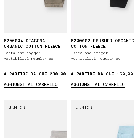
6200004 DIAGONAL
6200002 BRUSHED ORGANIC
ORGANIC COTTON FLEECE
COTTON FLEECE
'OLD' EFFECT
Pantalone jogger
Pantalone jogger
vestibilità regular con
vestibilità regular con
tasche e vita elasticizzata
tasche e vita elasticizzata
con coulisse
con coulisse
A PARTIRE DA CHF 230,00
A PARTIRE DA CHF 160,00
AGGIUNGI AL CARRELLO
AGGIUNGI AL CARRELLO
JUNIOR
JUNIOR