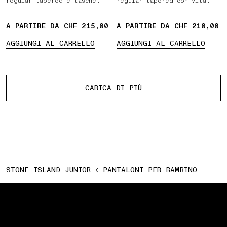
regular tapered e tasche
regular tapered con vita
con zip
elasticizzata e coulisse
A PARTIRE DA CHF 215,00
A PARTIRE DA CHF 210,00
AGGIUNGI AL CARRELLO
AGGIUNGI AL CARRELLO
Più prodotti
CARICA DI PIÙ
STONE ISLAND JUNIOR
PANTALONI PER BAMBINO