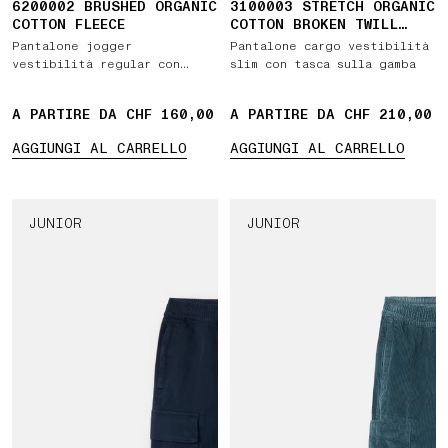
6200002 BRUSHED ORGANIC
3100003 STRETCH ORGANIC
COTTON FLEECE
COTTON BROKEN TWILL
'OLD' EFFECT
Pantalone jogger
Pantalone cargo vestibilità
vestibilità regular con
slim con tasca sulla gamba
tasche e vita elasticizzata
con coulisse
A PARTIRE DA CHF 160,00
A PARTIRE DA CHF 210,00
AGGIUNGI AL CARRELLO
AGGIUNGI AL CARRELLO
JUNIOR
JUNIOR