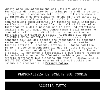
Questo sito www.stoneisland.com utilizza cookie e
tecnologie di tracciamento di prima parte e di terze parti
e potrà, con il consenso dell’utente, utilizzare cookie
di marketing e di profilazione, anche di terze parti, al
fine di: personalizzare l’invio delle informazioni e delle
comunicazioni pubblicitarie, in funzione degli interessi
manifestati dall’utente nell’ambito dell’utilizzo delle
funzionalità e della navigazione in rete; ed effettuare
analisi e monitoraggio dei comportamenti dell’utente; e
consentire all’utente di effettuare comunicazioni e
interazioni attraverso i social. Cliccando sul tasto
"CONTINUA SENZA ACCETTARE", l’utente non presta il
consenso all’uso dei cookie che richiedono il consenso,
mantenendo le impostazioni di default (solo cookie
tecnici attivi). Cliccando, invece, sul tasto “ACCETTA
TUTTO”, l’utente acconsente all’uso di tutti i cookie non
tecnici, inclusi quindi quelli di marketing, profilazione
e social. Il consenso è facoltativo e può essere revocato
in qualsiasi momento. Se l’utente desidera gestire le
proprie preferenze può cliccare sul tasto “PERSONALIZZA LE
SCELTE SUI COOKIE”. Per saperne di più sui cookie che
usiamo può accedere alla
Privacy Policy
PERSONALIZZA LE SCELTE SUI COOKIE
ACCETTA TUTTO
COMMUNITY AS A FORM OF RESEARCH
–