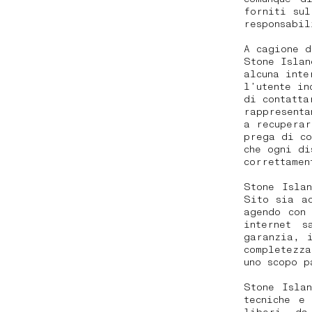
forniti sul
responsabil
A cagione d
Stone Islan
alcuna inte
l’utente in
di contatt
rappresenta
a recuperar
prega di co
che ogni di
correttamen
Stone Isla
Sito sia a
agendo con
internet s
garanzia, 
completezz
uno scopo p
Stone Isla
tecniche e