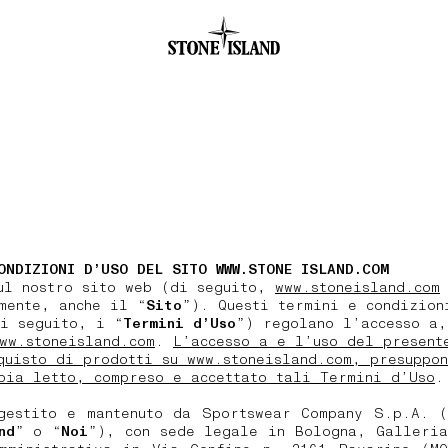
.GOTOFOOTER
ONDIZIONI D’USO DEL SITO WWW.STONE ISLAND.COM
ul nostro sito web (di seguito,
www.stoneisland.com
mente, anche il “
Sito
”). Questi termini e condizion
i seguito, i “
Termini d’Uso
”) regolano l’accesso a,
ww.stoneisland.com
.
L’accesso a e l’uso del present
quisto di prodotti su www.stoneisland.com, presuppon
bia letto, compreso e accettato tali Termini d’Uso
.
gestito e mantenuto da Sportswear Company S.p.A. (
nd
” o “
Noi
”), con sede legale in Bologna, Galleria