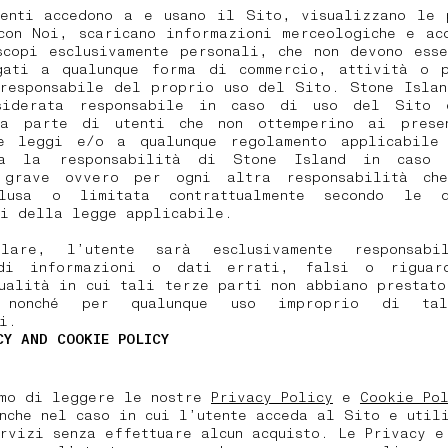
tenti accedono a e usano il Sito, visualizzano le 
con Noi, scaricano informazioni merceologiche e ac
scopi esclusivamente personali, che non devono esse
gati a qualunque forma di commercio, attività o p
 responsabile del proprio uso del Sito. Stone Islan
siderata responsabile in caso di uso del Sito
da parte di utenti che non ottemperino ai prese
e leggi e/o a qualunque regolamento applicabile
va la responsabilità di Stone Island in caso
 grave ovvero per ogni altra responsabilità ch
lusa o limitata contrattualmente secondo le d
li della legge applicabile.
olare, l’utente sarà esclusivamente responsab
di informazioni o dati errati, falsi o riguar
ualità in cui tali terze parti non abbiano prestat
, nonché per qualunque uso improprio di t
i.
CY AND COOKIE POLICY
amo di leggere le nostre
Privacy Policy
e
Cookie Po
nche nel caso in cui l’utente acceda al Sito e util
rvizi senza effettuare alcun acquisto. Le Privacy e