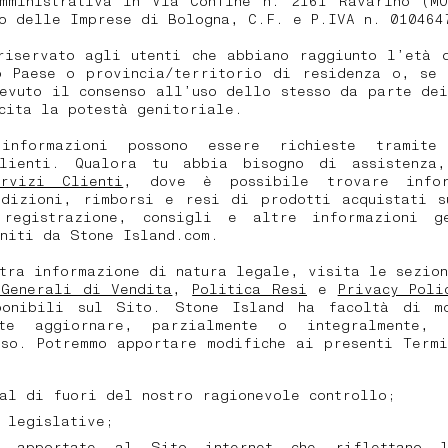
mministrativa in Via Confine n. 2161 Ravarino (MO
o delle Imprese di Bologna, C.F. e P.IVA n. 010464
riservato agli utenti che abbiano raggiunto l’età d
o Paese o provincia/territorio di residenza o, se 
evuto il consenso all’uso dello stesso da parte de
cita la potestà genitoriale.
 informazioni possono essere richieste tramite
lienti. Qualora tu abbia bisogno di assistenza
rvizi Clienti
, dove è possibile trovare infor
edizioni, rimborsi e resi di prodotti acquistati s
registrazione, consigli e altre informazioni g
niti da Stone Island.com.
ltra informazione di natura legale, visita le sezi
 Generali di Vendita
,
Politica Resi
e
Privacy Poli
onibili sul Sito. Stone Island ha facoltà di m
nte aggiornare, parzialmente o integralmente,
Uso. Potremmo apportare modifiche ai presenti Termi
al di fuori del nostro ragionevole controllo;
 legislative;
e apportate al Sito internet che riflettano l