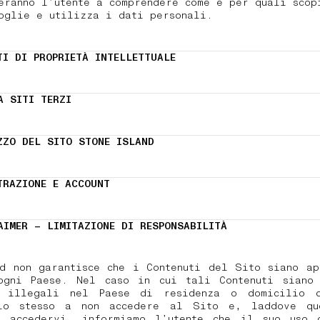
eranno l’utente a comprendere come e per quali scop
oglie e utilizza i dati personali.
TI DI PROPRIETÀ INTELLETTUALE
A SITI TERZI
ZZO DEL SITO STONE ISLAND
TRAZIONE E ACCOUNT
AIMER – LIMITAZIONE DI RESPONSABILITÀ
nd non garantisce che i Contenuti del Sito siano ap
ogni Paese. Nel caso in cui tali Contenuti siano 
 illegali nel Paese di residenza o domicilio d
lo stesso a non accedere al Sito e, laddove qu
i accedervi, informiamo l’utente che il suo uso 