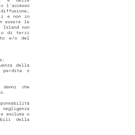
ti e delle
ro l’accesso
diffusione,
li e non in
n essere le
 Island non
 o di terzi
ito e/o del
e;
uenza della
e perdita o
 danni che
lo.
ponsabilità
 negligenza
re esclusa o
abili della