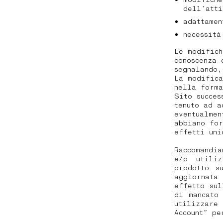
dell’atti
adattamen
necessità
Le modifich
conoscenza 
segnalando,
La modifica
nella forma
Sito succes
tenuto ad a
eventualmen
abbiano for
effetti uni
Raccomandi
e/o utili
prodotto s
aggiornata
effetto su
di mancato
utilizzare
Account” pe