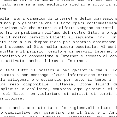
 Sito avverrà a suo esclusivo rischio e sotto la s
ità.
ella natura dinamica di Internet e della connession
d non può garantire che il Sito operi continuativam
rruzione e/o che errori o difetti vengano corretti.
contri un problema nell’uso del nostro Sito, è preg
are il nostro Servizio Clienti al seguente
link
. Un
nte sarà a sua disposizione per prestare assistenza
e l’accesso al Sito nella misura possibile. Al cont
ntattare il proprio fornitore di servizi Internet 
spositivo di connessione a Internet e accesso al con
te attivato, anche il browser Internet.
nd farà tutto il possibile per garantire che il Co
ccurato e non contenga alcuna informazione errata o
 la diligenza professionale per tutto il tempo in 
arà reso disponibile. Tuttavia, Stone Island d
implicita o esplicita, compresa ogni garanzia di a
a del Sito, non-violazione di diritti di terzi, 
articolare.
nd ha anche adottato tutte le ragionevoli misure d
 organizzative per garantire che il Sito e i Cont