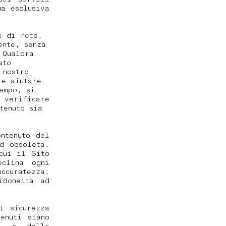
ua esclusiva
e di rete,
ente, senza
 Qualora
ato
 nostro
 e aiutare
empo, si
o verificare
tenuto sia
ntenuto del
d obsoleta,
cui il Sito
eclina ogni
ccuratezza,
idoneità ad
i sicurezza
enuti siano