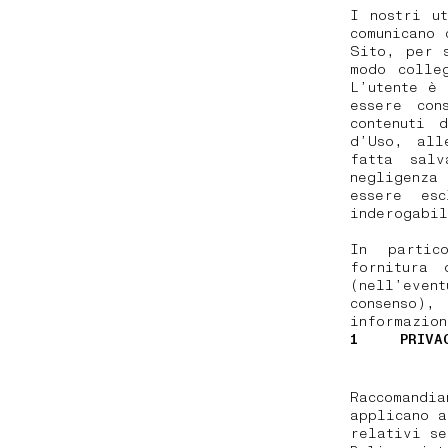
I nostri u
comunicano 
Sito, per 
modo colle
L’utente è
essere con
contenuti 
d’Uso, all
fatta sal
negligenza
essere esc
inderogabi
In partic
fornitura 
(nell’event
consenso)
informazion
1
PRIVA
Raccomandi
applicano a
relativi se