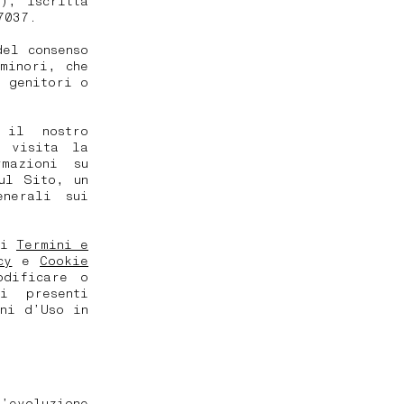
), iscritta
7037.
el consenso
minori, che
i genitori o
 il nostro
, visita la
mazioni su
ul Sito, un
enerali sui
oni
Termini e
cy
e
Cookie
odificare o
 i presenti
ni d’Uso in
’evoluzione