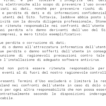
 virus, e per tutelare l’integrità dei da
ni elettroniche allo scopo di prevenire l’uso ovve
zzati ai dati, nonché per prevenire rischi di 
e e perdita di dati e di informazioni confidenzia
i utenti del Sito. Tuttavia, laddove abbia posto i
tività con la dovuta diligenza professionale, Stone
re ritenuta responsabile nei confronti dell’utente
asi perdita e/o danno derivanti dall’uso del S
compresi, a mero titolo esemplificativo:
ue perdita o corruzione di dati;
 di o danno all’attrezzatura informatica dell’utent
que perdita o danno sofferti dall’utente in conseg
sunzione di ragionevoli precauzioni contro tal
le l’installazione di adeguato software antivirus.
and non potrà essere ritenuta responsabile per
 eventi al di fuori del nostro ragionevole control
presenti Termini d’Uso escluderà o limiterà la res
sland nei confronti dell’utente in caso di dolo o
o per ogni altra responsabilità che non possa esse
ontrattualmente secondo le disposizioni inderog
icabile.