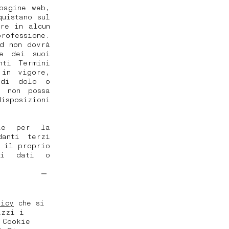
pagine web,
quistano sul
re in alcun
rofessione.
d non dovrà
 e dei suoi
nti Termini
 in vigore,
 di dolo o
e non possa
isposizioni
ile per la
danti terzi
o il proprio
ali dati o
licy
che si
izzi i
 Cookie