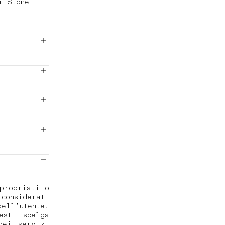
i Stone
propriati o
considerati
ell’utente,
esti scelga
dei servizi