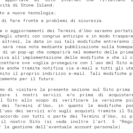
vità di Stone Island;
to a nuove tecnologie;
 di fare fronte a problemi di sicurezza.
e o aggiornamenti dei Termini d’Uso saranno portat
degli utenti con congruo anticipo e in modo traspar
 altresì, la data in cui tali modifiche entreranno 
 sarà resa nota mediante pubblicazione sulla homep
 di un pop-up che comparirà nel momento della prim
siva all’implementazione delle modifiche e che il c
ccettare ove voglia proseguire con l’uso del Sito e
te anche tramite notifica via e-mail a tutti gli ut
nito il proprio indirizzo e-mail. Tali modifiche p
camente per il futuro.
amo di visitare la presente sezione sul Sito prima 
zzare i nostri servizi e/o prima di acquistare
ul Sito allo scopo di verificare la versione pi
 dei Termini d’Uso, in quanto le modifiche po
ll’uso dei servizi e/o sugli acquisti tramite il Si
 accordo con tutti o parte dei Termini d’Uso, si p
 il nostro Sito (si veda inoltre l’art. 5 “Regi
r la gestione dell’eventuale account personale).