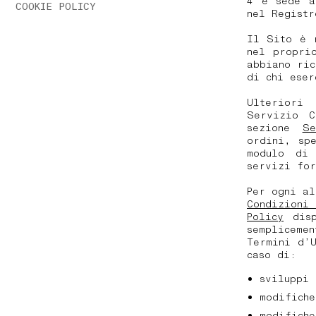
4 e sede a
COOKIE POLICY
nel Registr
Il Sito è 
nel propri
abbiano ric
di chi eser
Ulteriori
Servizio C
sezione
Se
ordini, sp
modulo di 
servizi for
Per ogni a
Condizioni
Policy
disp
sempliceme
Termini d’
caso di:
sviluppi 
modifiche
modifich