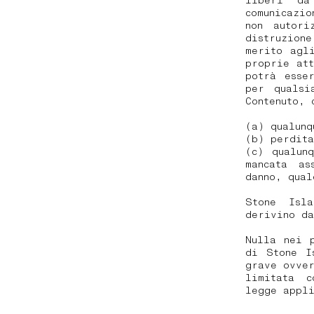
liberi da
comunicazio
non autori
distruzion
merito agl
proprie at
potrà esse
per qualsi
Contenuto, 
(a) qualunq
(b) perdita
(c) qualun
mancata as
danno, qua
Stone Isl
derivino da
Nulla nei 
di Stone I
grave ovver
limitata c
legge appl