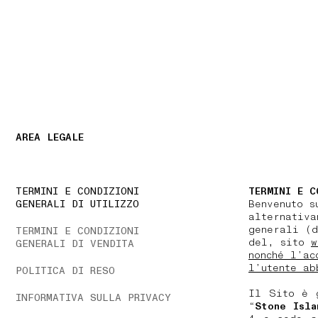
NAVIGATION.ARIA.GOTOMAINCONTENT
NAVIGATION.ARIA
AREA LEGALE
TERMINI E CONDIZIONI
TERMINI E C
GENERALI DI UTILIZZO
Benvenuto s
alternativa
generali (d
TERMINI E CONDIZIONI
del, sito
w
GENERALI DI VENDITA
nonché l’ac
l’utente ab
POLITICA DI RESO
Il Sito è 
INFORMATIVA SULLA PRIVACY
“
Stone Isla