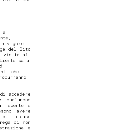
i a
ente,
in vigore.
age del Sito
a visita al
liente sarà
d
enti che
rodurranno
di accedere
 qualunque
ù recente e
ssono avere
to. In caso
rega di non
strazione e