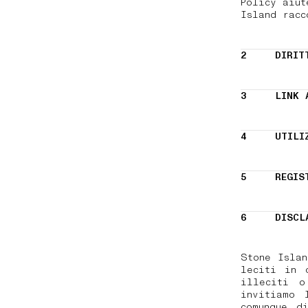
Policy aiut
Island racc
2
DIRIT
3
LINK 
4
UTILI
5
REGIS
6
DISCL
Stone Isla
leciti in 
illeciti o
invitiamo 
comunque d