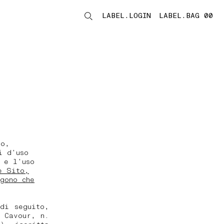
LABEL.LOGIN
LABEL.BAG 00
LABEL.ITEMS
o,
i d’uso
 e l’uso
e Sito,
gono che
di seguito,
 Cavour, n.