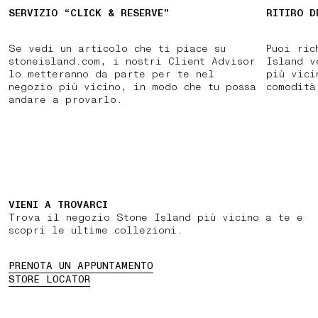
SERVIZIO “CLICK & RESERVE”
RITIRO D
Se vedi un articolo che ti piace su
Puoi ric
stoneisland.com, i nostri Client Advisor
Island v
lo metteranno da parte per te nel
più vici
negozio più vicino, in modo che tu possa
comodità
andare a provarlo.
VIENI A TROVARCI
Trova il negozio Stone Island più vicino a te e
scopri le ultime collezioni.
PRENOTA UN APPUNTAMENTO
STORE LOCATOR