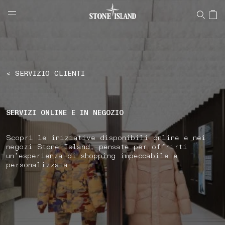
NAVIGATION.ARIA.GOTOMAINCONTENT
NAVIGATION.ARIA.
LABEL.SHOPPINGCOUNTRY
SVIZZERA
< SERVIZIO CLIENTI
SERVIZI ONLINE E IN NEGOZIO
Scopri le iniziative disponibili online e nei
negozi Stone Island, pensate per offrirti
un’esperienza di shopping impeccabile e
personalizzata.