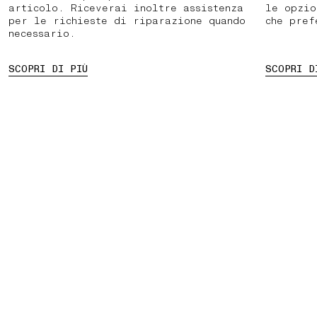
articolo. Riceverai inoltre assistenza
le opzio
per le richieste di riparazione quando
che pref
necessario.
SCOPRI DI PIÙ
SCOPRI D
 UN APPUNTAMENTO
PAUSA
03 RESI GRATUITI
01 RITIRO IN NEGO