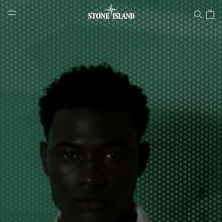
Stone Island Online Store
NAVIGATION.ARIA.GOTOMAINCONTENT
NAVIGATION.ARIA.
LABEL.SHOPPINGCOUNTRY
SVIZZERA