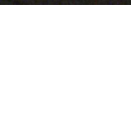
STONE ISLAND MATERIAL SCIENCE
–
Dal 1982, Stone Island sfida i limiti e
riscrive il rapporto tra abbigliamento e
materia attraverso lo sviluppo di tessuti,
tecniche di trattamento e ricette di colori
unici. La nuova iniziativa 'Stone Island
Material Science' apre una finestra sul mondo
dell'innovazione e trasformazione perseguite dal
brand, esplorandone lo slancio costante verso
ricerca e sperimentazione a partire da uno dei
suoi tessuti più emblematici: il Raso Gommato.
INDICE
01 VIDEO