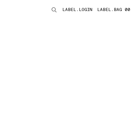
LABEL.LOGIN
LABEL.BAG 00
LABEL.ITEMS