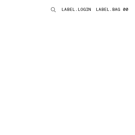
LABEL.LOGIN
LABEL.BAG 00
LABEL.ITEMS