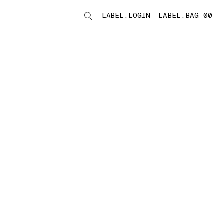
LABEL.LOGIN
LABEL.BAG 00
LABEL.ITEMS