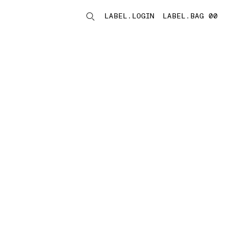
LABEL.LOGIN
LABEL.BAG 00
LABEL.ITEMS