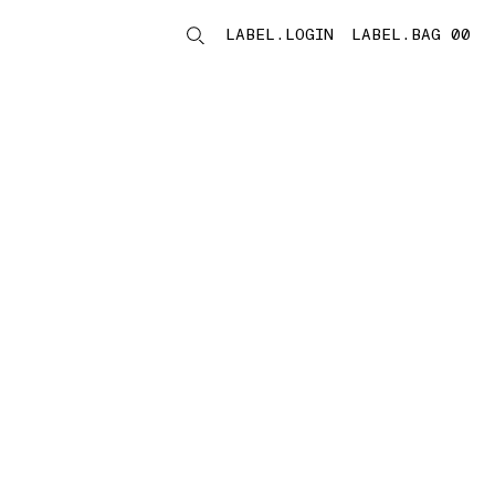
LABEL.LOGIN
LABEL.BAG 00
LABEL.ITEMS