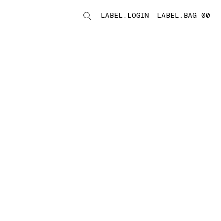
LABEL.LOGIN
LABEL.BAG 00
LABEL.ITEMS