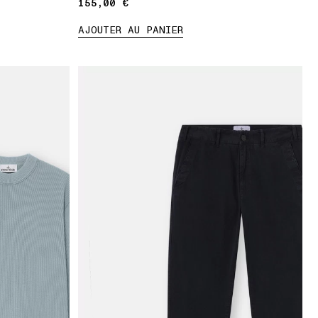
155,00 €
155,00 €
AJOUTER AU PANIER