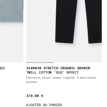
NIC
3100030 STRETCH ORGANIC BROKEN
TWILL COTTON 'OLD' EFFECT
Pantalon chino coupe regular à multiples
poches
370,00 €
370,00 €
AJOUTER AU PANIER