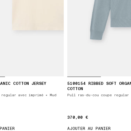
ANIC COTTON JERSEY
5100154 RIBBED SOFT ORGA
COTTON
 regular avec imprimé « Mud
Pull ras-du-cou coupe regular
370,00 €
370,00 €
PANIER
AJOUTER AU PANIER