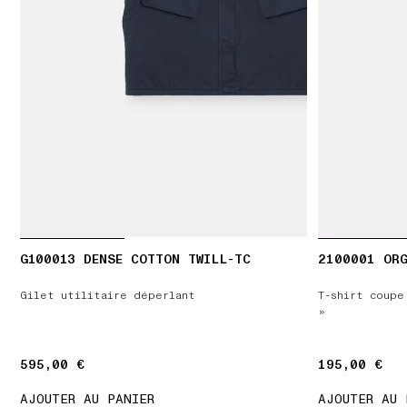
G100013 DENSE COTTON TWILL-TC
2100001 ORG
Gilet utilitaire déperlant
T-shirt coupe
»
595,00 €
595,00 €
195,00 €
195,00 €
AJOUTER AU PANIER
AJOUTER AU 