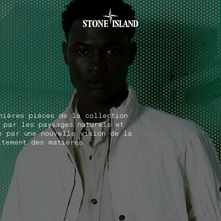
.GOTOFOOTER
nières pièces de la collection
 par les paysages naturels et
e par une nouvelle vision de la
itement des matières.