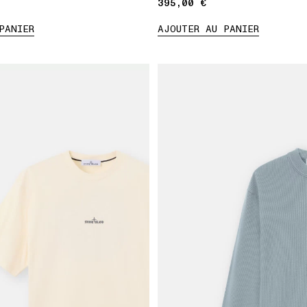
395,00 €
395,00 €
PANIER
AJOUTER AU PANIER